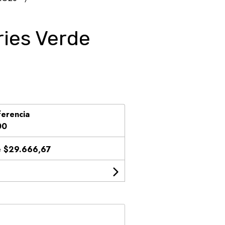
ries Verde
ferencia
00
e
$29.666,67