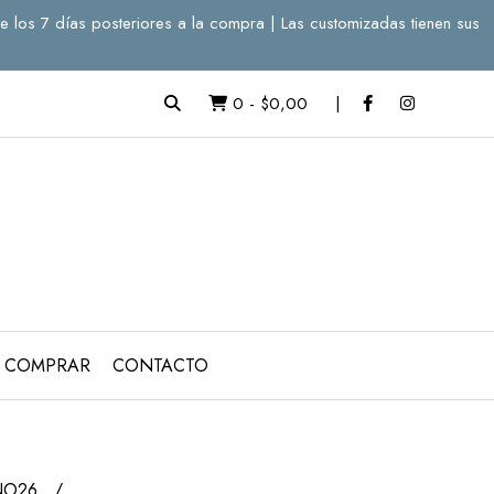
e los 7 días posteriores a la compra | Las customizadas tienen sus
0
-
$0,00
 COMPRAR
CONTACTO
NO26