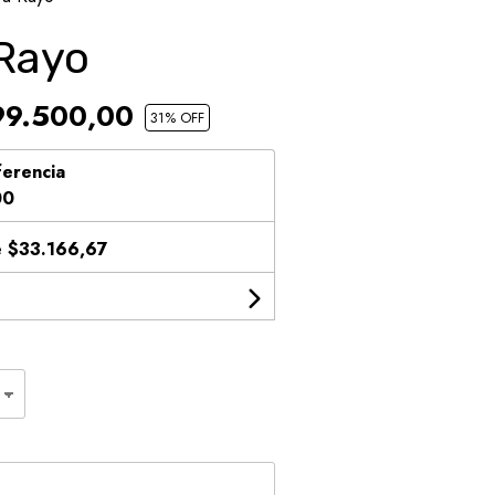
Rayo
9.500,00
31
% OFF
ferencia
00
e
$33.166,67