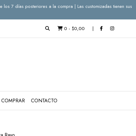
e los 7 días posteriores a la compra | Las customizadas tienen sus
0
-
$0,00
 COMPRAR
CONTACTO
a Rayo