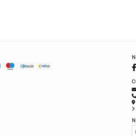
N
C
N