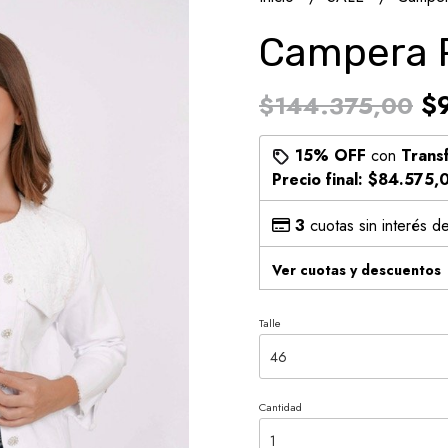
Campera 
$9
$144.375,00
15% OFF
con
Trans
Precio final:
$84.575,
3
cuotas sin interés d
Ver cuotas y descuentos
Talle
Cantidad