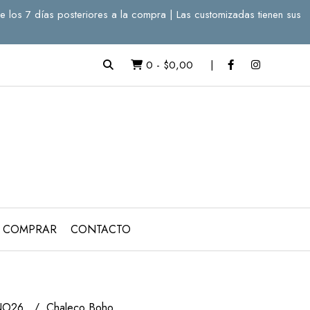
e los 7 días posteriores a la compra | Las customizadas tienen sus
0
-
$0,00
 COMPRAR
CONTACTO
NO26
Chaleco Boho