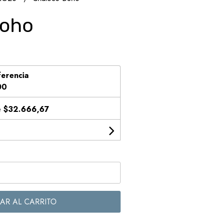
Boho
ferencia
00
e
$32.666,67
AR AL CARRITO